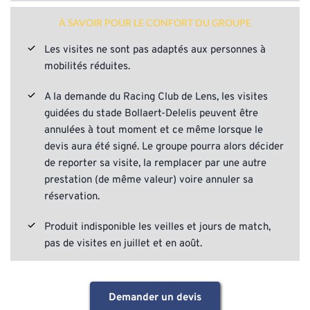
disponibilité des guides et des prestataires 
La location de l’autocar
nécessaires à votre demande
À SAVOIR POUR LE CONFORT DU GROUPE
Les dépenses personnelles
Les visites ne sont pas adaptés aux personnes à 
Vous avez deux semaines pour nous retourner le 
mobilités réduites.
devis signé, qui vaudra dès lors contrat. Nous vous 
relancerons une fois à cette échéance si vous 
A la demande du Racing Club de Lens, les visites 
n'avez pas répondu. Sans retour de votre part à 
guidées du stade Bollaert-Delelis peuvent être 
cette relance, votre demande sera considérée 
annulées à tout moment et ce même lorsque le 
comme nulle, les guides et prestataires seront 
devis aura été signé. Le groupe pourra alors décider 
annulés et le dossier archivé
de reporter sa visite, la remplacer par une autre 
prestation (de même valeur) voire annuler sa 
À réception du devis signé, nous vous confirmons la 
réservation.
validation du dossier et la réservation ferme de 
toutes les  prestations (cf. Conditions Particulières 
Produit indisponible les veilles et jours de match, 
de Vente en bas de page)
pas de visites en juillet et en août.
Demander un devis