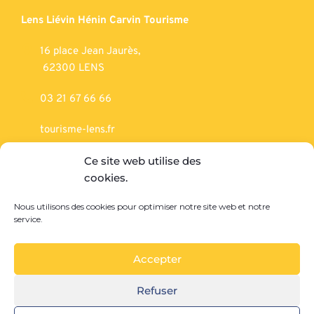
Lens Liévin Hénin Carvin Tourisme
16 place Jean Jaurès,
62300 LENS
03 21 67 66 66
tourisme-lens.fr
Ce site web utilise des
SERVICE RÉCEPTIF
cookies.
Mémorial’14-18
Nous utilisons des cookies pour optimiser notre site web et notre
service.
102 rue Pasteur,
 62153 SOUCHEZ
Accepter
03 21 74 83 17
Refuser