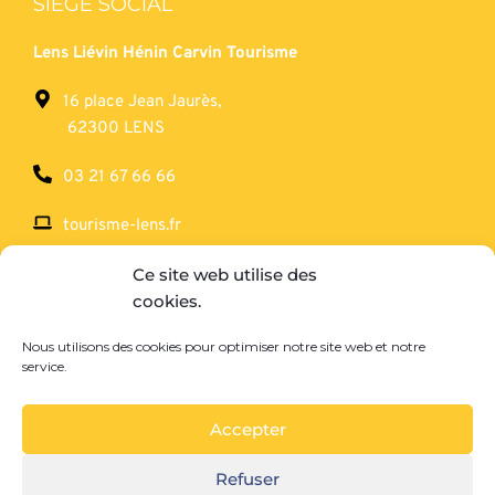
SIÈGE SOCIAL
Lens Liévin Hénin Carvin Tourisme
16 place Jean Jaurès,
62300 LENS
03 21 67 66 66
tourisme-lens.fr
Ce site web utilise des
SERVICE RÉCEPTIF
cookies.
Mémorial’14-18
Nous utilisons des cookies pour optimiser notre site web et notre
service.
102 rue Pasteur,
 62153 SOUCHEZ
Accepter
03 21 74 83 17
Refuser