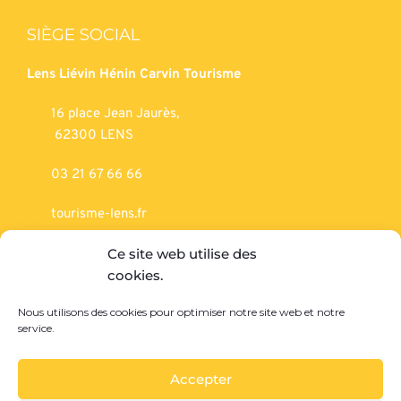
SIÈGE SOCIAL
Lens Liévin Hénin Carvin Tourisme
16 place Jean Jaurès,
62300 LENS
03 21 67 66 66
tourisme-lens.fr
Ce site web utilise des
SERVICE RÉCEPTIF
cookies.
Mémorial’14-18
Nous utilisons des cookies pour optimiser notre site web et notre
service.
102 rue Pasteur,
 62153 SOUCHEZ
Accepter